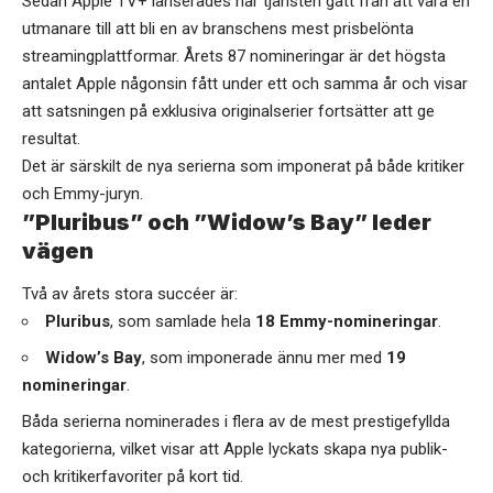
Sedan Apple TV+ lanserades har tjänsten gått från att vara en
utmanare till att bli en av branschens mest prisbelönta
streamingplattformar. Årets 87 nomineringar är det högsta
antalet Apple någonsin fått under ett och samma år och visar
att satsningen på exklusiva originalserier fortsätter att ge
resultat.
Det är särskilt de nya serierna som imponerat på både kritiker
och Emmy-juryn.
”Pluribus” och ”Widow’s Bay” leder
vägen
Två av årets stora succéer är:
Pluribus
, som samlade hela
18 Emmy-nomineringar
.
Widow’s Bay
, som imponerade ännu mer med
19
nomineringar
.
Båda serierna nominerades i flera av de mest prestigefyllda
kategorierna, vilket visar att Apple lyckats skapa nya publik-
och kritikerfavoriter på kort tid.