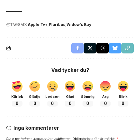
TAGGAD:
Apple Tv+
Pluribus
Widow's Bay
Vad tycker du?
Kärlek
Glädje
Ledsen
Glad
Sömnig
Arg
Blink
0
0
0
0
0
0
0
Inga kommentarer
Din e-postadress kommer inte publiceras.
Obligatoriska fält är märkta
*