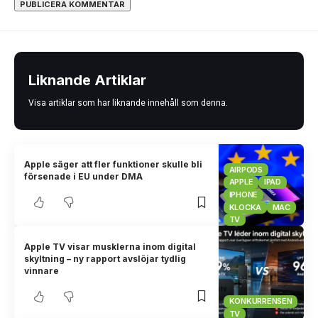
Liknande Artiklar
Visa artiklar som har liknande innehåll som denna.
Apple säger att fler funktioner skulle bli
AIRPODS
försenade i EU under DMA
APPLE
IPAD
IPHONE
KLOCKA
MAC
TV
Apple TV visar musklerna inom digital
skyltning – ny rapport avslöjar tydlig
vinnare
- REKLAM -
KONKURRENSEN
TV