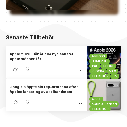
Senaste Tillbehör
Apple 2026: Här är alla nya enheter
AIRPODS
Apple släpper i år
HOMEPOD
IPAD
IPHONE
1
KLOCKA
MAC
TILLBEHÖR
TV
Google släppte sitt rep-armband efter
Apples lansering av axelbandsrem
APPLE
KONKURRENSEN
TILLBEHÖR