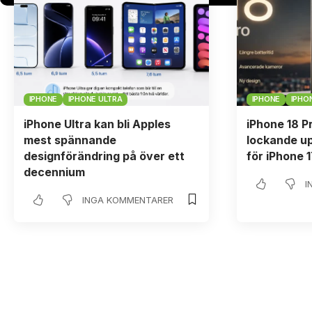
IPHONE
IPHONE ULTRA
IPHONE
IPHON
iPhone Ultra kan bli Apples
iPhone 18 P
mest spännande
lockande u
designförändring på över ett
för iPhone 
decennium
I
INGA KOMMENTARER