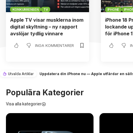
KONKURRENSEN
TV
IPHONE
IPHON
Apple TV visar musklerna inom
iPhone 18 P
digital skyltning – ny rapport
lockande u
avslöjar tydlig vinnare
för iPhone 
INGA KOMMENTARER
I
Uppdatera din iPhone nu — Apple utfärdar en sälls
Utvalda Artiklar
Populära Kategorier
Visa alla kategorier