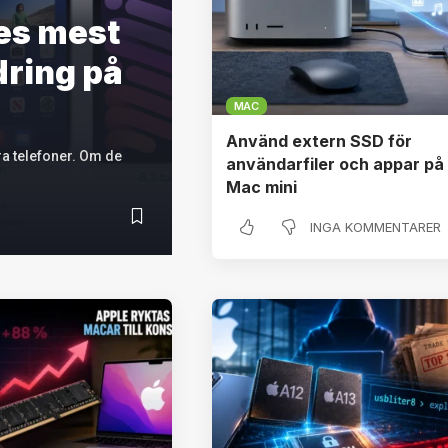
les mest
ring på
MAC
Använd extern SSD för
ra telefoner. Om de
användarfiler och appar på
Mac mini
INGA KOMMENTARER