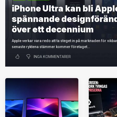
iPhone Ultra kan bli App
spännande designföränd
över ett decennium
Apple verkar vara redo att ta steget in på marknaden för vikba
senaste ryktena stämmer kommer företaget…
INGA KOMMENTARER