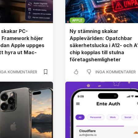
APPLE
 skakar PC-
Ny stämning skakar
 Framework höjer
Applevärlden: Opatchbar
edan Apple uppges
säkerhetslucka i A12- och A
t hyra ut Mac-
chip kopplas till stulna
företagshemligheter
NGA KOMMENTARER
INGA KOMMENTARER