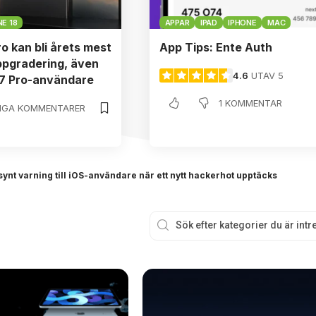
E 18
APPAR
IPAD
IPHONE
MAC
ro kan bli årets mest
App Tips: Ente Auth
ppgradering, även
4.6
UTAV 5
17 Pro-användare
1 KOMMENTAR
NGA KOMMENTARER
ynt varning till iOS-användare när ett nytt hackerhot upptäcks