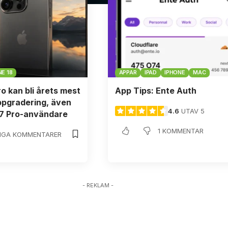
E 18
APPAR
IPAD
IPHONE
MAC
ro kan bli årets mest
App Tips: Ente Auth
ppgradering, även
4.6
UTAV 5
17 Pro-användare
1 KOMMENTAR
NGA KOMMENTARER
- REKLAM -