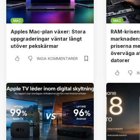
MAC
MAC
Apples Mac-plan växer: Stora
RAM-krisen
uppgraderingar väntar långt
marknaden:
utöver pekskärmar
priserna m
överväga at
INGA KOMMENTARER
datorer
I