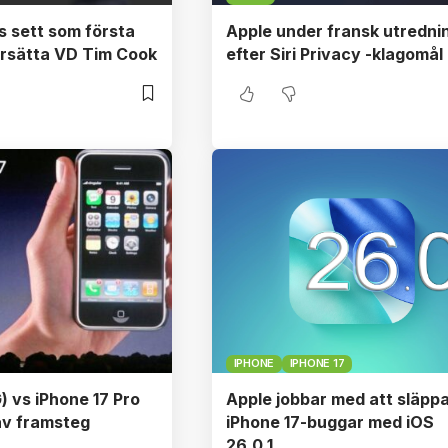
 sett som första
Apple under fransk utredni
 ersätta VD Tim Cook
efter Siri Privacy -klagomål
IPHONE
IPHONE 17
) vs iPhone 17 Pro
Apple jobbar med att släpp
av framsteg
iPhone 17-buggar med iOS
26.0.1