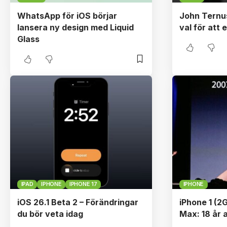
WhatsApp för iOS börjar
John Ternus
lansera ny design med Liquid
val för att
Glass
IPAD
IPHONE
IPHONE 17
IPHONE
iOS 26.1 Beta 2 – Förändringar
iPhone 1 (2G
du bör veta idag
Max: 18 år 