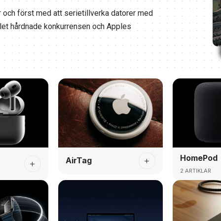
r och först med att serietillverka datorer med
alet hårdnade konkurrensen och Apples
HomePod
AirTag
2 ARTIKLAR