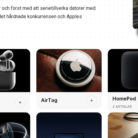
r och först med att serietillverka datorer med
alet hårdnade konkurrensen och Apples
HomePod
AirTag
2 ARTIKLAR