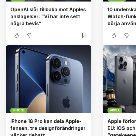
OpenAI slår tillbaka mot Apples
10 undersk
anklagelser: ”Vi har inte sett
Watch-funk
några bevis”
börja använ
IPHONE
APPLE
iPhone 18 Pro kan dela Apple-
Apple förlor
fansen, tre designförändringar
EU: iOS och
väcker debatt
”gatekeepe