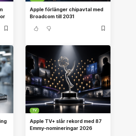
om
Apple förlänger chipavtal med
or
Broadcom till 2031
TV
ing
Apple TV+ slår rekord med 87
Emmy-nomineringar 2026