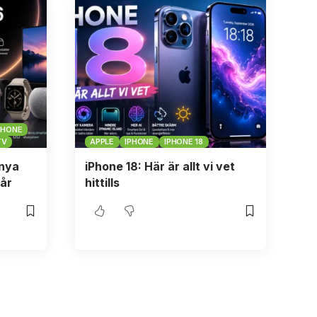
PHONE
TV
APPLE
IPHONE
IPHONE 18
 nya
iPhone 18: Här är allt vi vet
 år
hittills