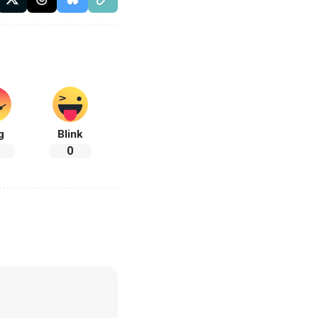
g
Blink
0