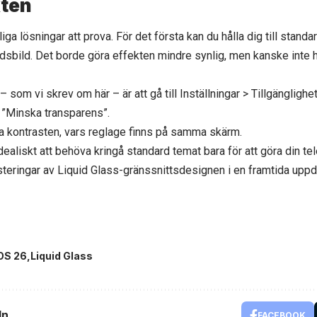
kten
iga lösningar att prova. För det första kan du hålla dig till stand
dsbild. Det borde göra effekten mindre synlig, men kanske inte h
a –
som vi skrev om här
– är att gå till Inställningar > Tillgängligh
a ”Minska transparens”.
a kontrasten, vars reglage finns på samma skärm.
 idealiskt att behöva kringå standard temat bara för att göra din 
teringar av Liquid Glass-gränssnittsdesignen i en framtida uppdat
OS 26
Liquid Glass
ln
FACEBOOK