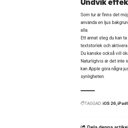
Undvik effe
Som tur är finns det möjl
använda en ljus bakgrun
alla.
Ett annat steg du kan t
textstorlek och aktiver
Du kanske också vill ök
Naturligtvis är det inte
kan Apple göra några jus
synligheten.
TAGGAD:
iOS 26
iPad
Dela denna artike