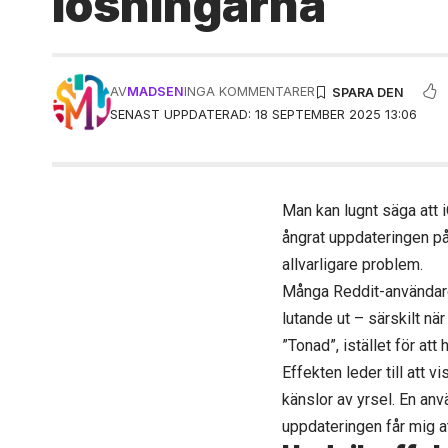
lösningarna
AV
MADSEN
INGA KOMMENTARER
SENAST UPPDATERAD: 18 SEPTEMBER 2025 13:06
Man kan lugnt säga att 
ångrat uppdateringen på
allvarligare problem.
Många Reddit-användare 
lutande ut – särskilt nä
”Tonad”, istället för att 
Effekten leder till att 
känslor av yrsel. En an
uppdateringen får mig at