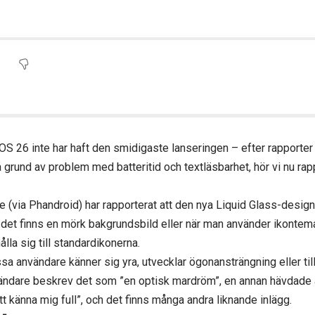
iOS 26 inte har haft den smidigaste lanseringen – efter rapporte
 grund av problem med batteritid och textläsbarhet, hör vi nu ra
(via Phandroid) har rapporterat att den nya Liquid Glass-designe
r det finns en mörk bakgrundsbild eller när man använder ikontema
hålla sig till standardikonerna.
vissa användare känner sig yra, utvecklar ögonansträngning eller ti
vändare beskrev det som ”en optisk mardröm”, en annan hävdade a
t känna mig full”, och det finns många andra liknande inlägg.