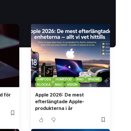
AIRPODS
HOMEPOD
IPAD
IPHONE
KLOCKA
MAC
VISION
d för
Apple 2026: De mest
efterlängtade Apple-
produkterna i år