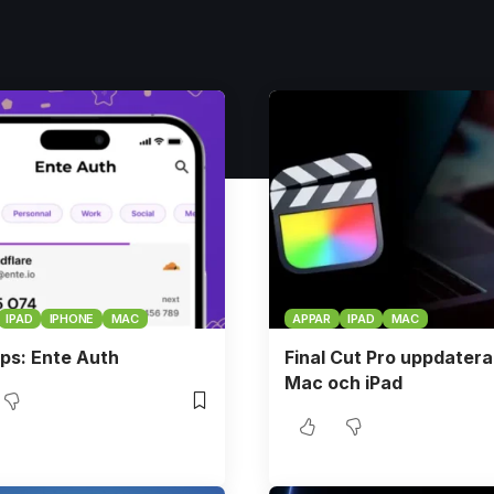
IPAD
IPHONE
MAC
APPAR
IPAD
MAC
ps: Ente Auth
Final Cut Pro uppdatera
Mac och iPad