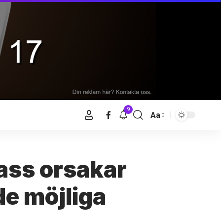
9
Aa
ass orsakar
de möjliga