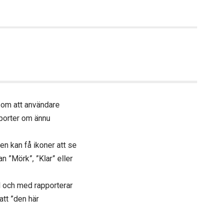
r om att användare
pporter om ännu
n kan få ikoner att se
n ”Mörk”, ”Klar” eller
ll och med rapporterar
tt ”den här