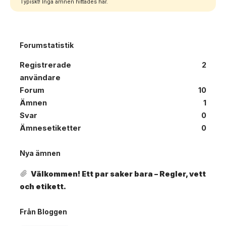
Typiskt! Inga ämnen hittades här.
Forumstatistik
Registrerade
2
användare
Forum
10
Ämnen
1
Svar
0
Ämnesetiketter
0
Nya ämnen
Välkommen! Ett par saker bara – Regler, vett
och etikett.
Från Bloggen