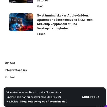
datorer
MAC
Ny stämning skakar Applevärlden:
Opatchbar säkerhetslucka i A12- och
A13-chip kopplas till stulna
företagshemligheter
APPLE
Om Oss
Integritetspolicy
Kontakt
Vi använder kakor för att du ska få den bästa
© iNytt.se 2026
ACCEPTERA
upplevelsen när du besöker olika delar av vår
webbplats.
Integritetspolicy och Användaravtal
.