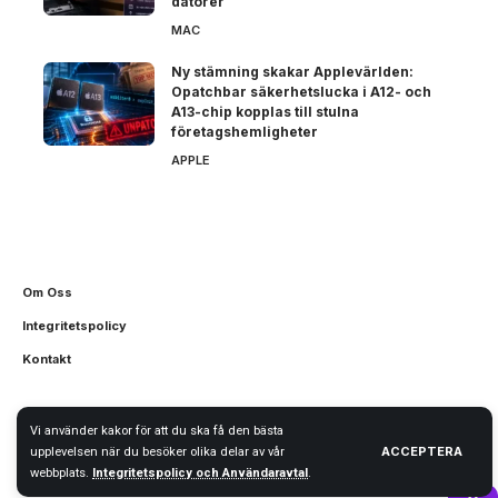
datorer
MAC
Ny stämning skakar Applevärlden:
Opatchbar säkerhetslucka i A12- och
A13-chip kopplas till stulna
företagshemligheter
APPLE
Om Oss
Integritetspolicy
Kontakt
Vi använder kakor för att du ska få den bästa
© iNytt.se 2026
ACCEPTERA
upplevelsen när du besöker olika delar av vår
webbplats.
Integritetspolicy och Användaravtal
.