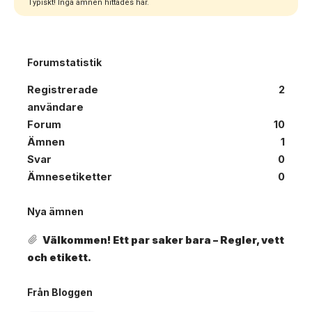
Typiskt! Inga ämnen hittades här.
Forumstatistik
Registrerade
2
användare
Forum
10
Ämnen
1
Svar
0
Ämnesetiketter
0
Nya ämnen
Välkommen! Ett par saker bara – Regler, vett
och etikett.
Från Bloggen