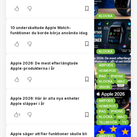
KLOCKA
10 underskattade Apple Watch-
funktioner du borde börja använda idag
KLOCKA
Apple 2026: De mest efterlängtade
AIRPODS
Apple-produkterna i år
HOMEPOD
IPAD
IPHONE
KLOCKA
MAC
VISION
Apple 2026: Här är alla nya enheter
AIRPODS
Apple släpper i år
HOMEPOD
IPAD
IPHONE
1
KLOCKA
MAC
TILLBEHÖR
TV
Apple säger att fler funktioner skulle bli
AIRPODS